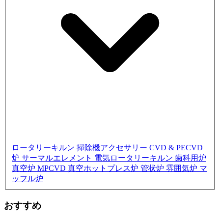
ロータリーキルン
掃除機アクセサリー
CVD & PECVD
炉
サーマルエレメント
電気ロータリーキルン
歯科用炉
真空炉
MPCVD
真空ホットプレス炉
管状炉
雰囲気炉
マ
ッフル炉
おすすめ