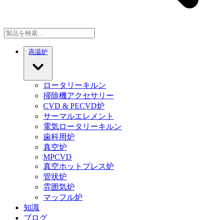
高温炉
ロータリーキルン
掃除機アクセサリー
CVD & PECVD炉
サーマルエレメント
電気ロータリーキルン
歯科用炉
真空炉
MPCVD
真空ホットプレス炉
管状炉
雰囲気炉
マッフル炉
知識
ブログ