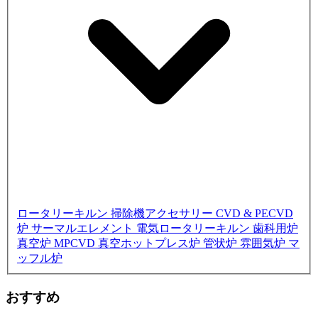
ロータリーキルン
掃除機アクセサリー
CVD & PECVD
炉
サーマルエレメント
電気ロータリーキルン
歯科用炉
真空炉
MPCVD
真空ホットプレス炉
管状炉
雰囲気炉
マ
ッフル炉
おすすめ