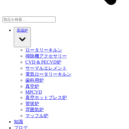
高温炉
ロータリーキルン
掃除機アクセサリー
CVD & PECVD炉
サーマルエレメント
電気ロータリーキルン
歯科用炉
真空炉
MPCVD
真空ホットプレス炉
管状炉
雰囲気炉
マッフル炉
知識
ブログ