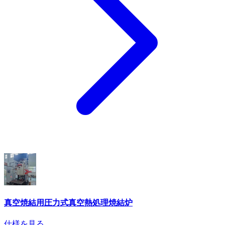
真空焼結用圧力式真空熱処理焼結炉
仕様を見る