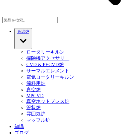
高温炉
ロータリーキルン
掃除機アクセサリー
CVD & PECVD炉
サーマルエレメント
電気ロータリーキルン
歯科用炉
真空炉
MPCVD
真空ホットプレス炉
管状炉
雰囲気炉
マッフル炉
知識
ブログ