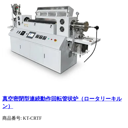
真空密閉型連続動作回転管状炉（ロータリーキル
ン）
商品番号:
KT-CRTF