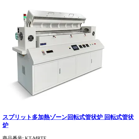
スプリット多加熱ゾーン回転式管状炉 回転式管状
炉
商品番号:
KT-MRTF