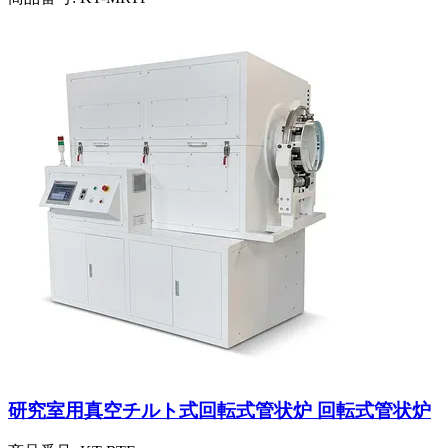
研究室用真空チルト式回転式管状炉 回転式管状炉