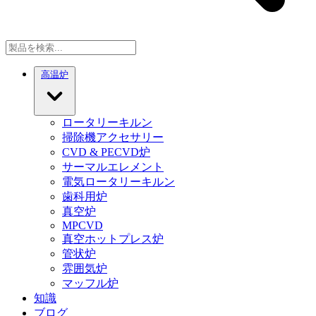
高温炉
ロータリーキルン
掃除機アクセサリー
CVD & PECVD炉
サーマルエレメント
電気ロータリーキルン
歯科用炉
真空炉
MPCVD
真空ホットプレス炉
管状炉
雰囲気炉
マッフル炉
知識
ブログ