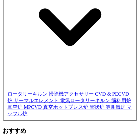
ロータリーキルン
掃除機アクセサリー
CVD & PECVD
炉
サーマルエレメント
電気ロータリーキルン
歯科用炉
真空炉
MPCVD
真空ホットプレス炉
管状炉
雰囲気炉
マ
ッフル炉
おすすめ