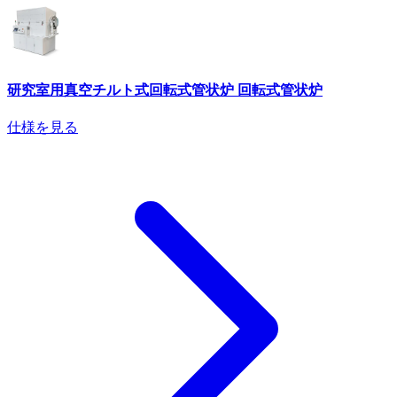
研究室用真空チルト式回転式管状炉 回転式管状炉
仕様を見る