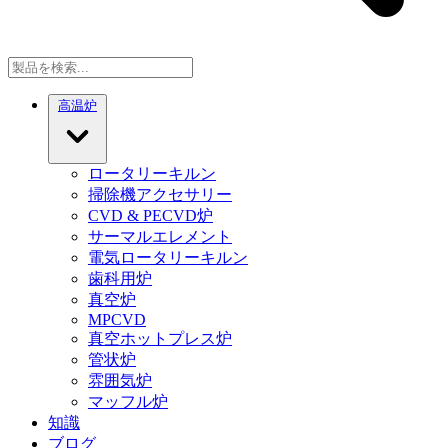
高温炉
ロータリーキルン
掃除機アクセサリー
CVD & PECVD炉
サーマルエレメント
電気ロータリーキルン
歯科用炉
真空炉
MPCVD
真空ホットプレス炉
管状炉
雰囲気炉
マッフル炉
知識
ブログ