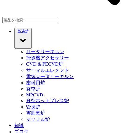
高温炉
ロータリーキルン
掃除機アクセサリー
CVD & PECVD炉
サーマルエレメント
電気ロータリーキルン
歯科用炉
真空炉
MPCVD
真空ホットプレス炉
管状炉
雰囲気炉
マッフル炉
知識
ブログ