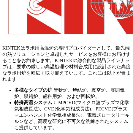
KINTEKはラボ用高温炉の専門プロバイダーとして、最先端
の熱ソリューションと卓越したサービスをお客様にお届けす
ることをお約束します。KINTEKの総合的な製品ラインナッ
プは、要求の厳しい高温処理や材料合成用に設計された高度
なラボ用炉を幅広く取り揃えています。これには以下が含ま
れます：
多様なタイプの炉
管状炉、焼結炉、真空炉、雰囲気
炉、黒鉛炉、歯科用炉、および回転炉。
特殊高温システム：
MPCVD(マイクロ波プラズマ化学
気相成長法)、CVD(化学気相成長法)、PECVD(プラズ
マエンハンスト化学気相成長法)、電気式ロータリーキ
ルンなど、高度な研究に不可欠な洗練されたシステム
も提供しています。