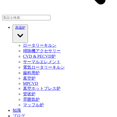
高温炉
ロータリーキルン
掃除機アクセサリー
CVD & PECVD炉
サーマルエレメント
電気ロータリーキルン
歯科用炉
真空炉
MPCVD
真空ホットプレス炉
管状炉
雰囲気炉
マッフル炉
知識
ブログ