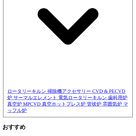
ロータリーキルン
掃除機アクセサリー
CVD & PECVD
炉
サーマルエレメント
電気ロータリーキルン
歯科用炉
真空炉
MPCVD
真空ホットプレス炉
管状炉
雰囲気炉
マ
ッフル炉
おすすめ