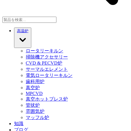
高温炉
ロータリーキルン
掃除機アクセサリー
CVD & PECVD炉
サーマルエレメント
電気ロータリーキルン
歯科用炉
真空炉
MPCVD
真空ホットプレス炉
管状炉
雰囲気炉
マッフル炉
知識
ブログ