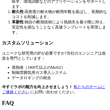
医学、環境試験などのアプリケーションをサポートし
ます。
耐久性
:高密度の耐火物が耐用年数を延ばし、長期的な
コストを削減します。
革新性
:独自の断熱技術により熱損失を最小限に抑え、
安定性を損なうことなく高速ランプレートを実現しま
す。
カスタムソリューション
ユニークな研究用の炉が必要ですか?当社のエンジニアは改
造を専門としています：
発熱体（1800℃以上のMoSi2）
制御雰囲気用ガス導入システム
データロギングの統合
今すぐラボの能力を向上させましょう！
私たちのチームに
ご連絡ください
にお問い合わせください。
FAQ