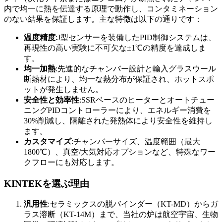
内で均一に熱を伝達する原理で動作し、コンタミネーション
のない結果を保証します。主な特徴は以下の通りです：
温度精度
:J型センサーを装備したPID制御システムは、
再現性の高い実験に不可欠な±1℃の精度を達成しま
す。
均一加熱
:先進的なチャンバー設計と輸入グラスウール
断熱材により、均一な熱分布が保証され、ホットスポ
ットが発生しません。
安全性と効率性
:SSRベースのヒーターとオートチュー
ニングPIDコントローラーにより、エネルギー消費を
30%削減し、隔離された発熱体により安全性を維持し
ます。
カスタマイズ
:チャンバーサイズ、温度範囲（最大
1800℃）、真空/大気対応オプションなど、特殊なワー
クフローにも対応します。
KINTEKを選ぶ理由
汎用性
:セラミックスの脱バインダー（KT-MD）からガ
ラス溶断（KT-14M）まで、当社の炉は航空宇宙、生物