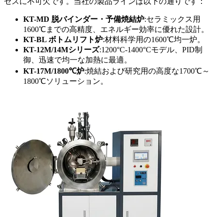
セスに不可欠です。当社の製品ラインは以下の通りです：
KT-MD 脱バインダー・予備焼結炉
:セラミックス用
1600℃までの高精度、エネルギー効率に優れた設計。
KT-BL ボトムリフト炉
:材料科学用の1600℃均一炉。
KT-12M/14Mシリーズ
:1200°C-1400°Cモデル、PID制
御、迅速で均一な加熱に最適。
KT-17M/1800℃炉
:焼結および研究用の高度な1700℃～
1800℃ソリューション。