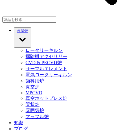
高温炉
ロータリーキルン
掃除機アクセサリー
CVD & PECVD炉
サーマルエレメント
電気ロータリーキルン
歯科用炉
真空炉
MPCVD
真空ホットプレス炉
管状炉
雰囲気炉
マッフル炉
知識
ブログ