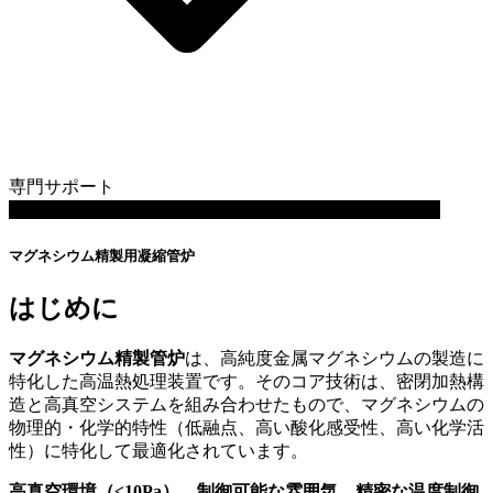
専門サポート
動画を再生します: マグネシウム抽出・精製用凝縮管炉
マグネシウム精製用凝縮管炉
はじめに
マグネシウム精製管炉
は、高純度金属マグネシウムの製造に
特化した高温熱処理装置です。そのコア技術は、密閉加熱構
造と高真空システムを組み合わせたもので、マグネシウムの
物理的・化学的特性（低融点、高い酸化感受性、高い化学活
性）に特化して最適化されています。
高真空環境（≤10Pa）
、
制御可能な雰囲気
、
精密な温度制御