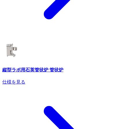
縦型ラボ用石英管状炉 管状炉
仕様を見る