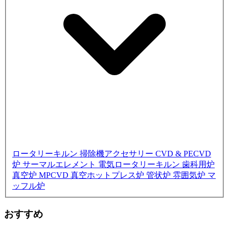
ロータリーキルン
掃除機アクセサリー
CVD & PECVD
炉
サーマルエレメント
電気ロータリーキルン
歯科用炉
真空炉
MPCVD
真空ホットプレス炉
管状炉
雰囲気炉
マ
ッフル炉
おすすめ