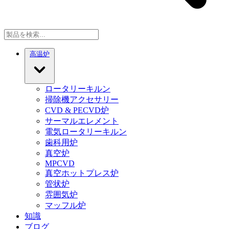
高温炉
ロータリーキルン
掃除機アクセサリー
CVD & PECVD炉
サーマルエレメント
電気ロータリーキルン
歯科用炉
真空炉
MPCVD
真空ホットプレス炉
管状炉
雰囲気炉
マッフル炉
知識
ブログ