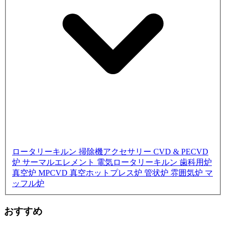
ロータリーキルン
掃除機アクセサリー
CVD & PECVD
炉
サーマルエレメント
電気ロータリーキルン
歯科用炉
真空炉
MPCVD
真空ホットプレス炉
管状炉
雰囲気炉
マ
ッフル炉
おすすめ