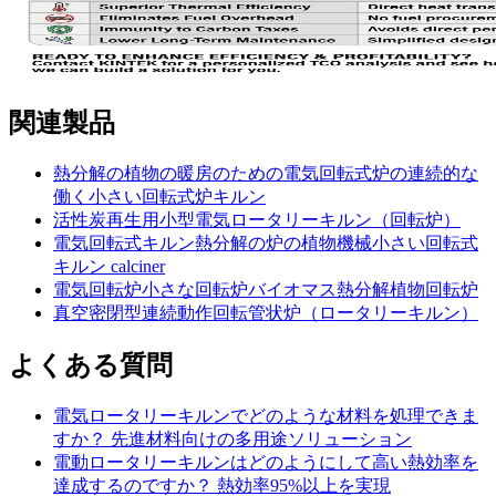
関連製品
熱分解の植物の暖房のための電気回転式炉の連続的な
働く小さい回転式炉キルン
活性炭再生用小型電気ロータリーキルン（回転炉）
電気回転式キルン熱分解の炉の植物機械小さい回転式
キルン calciner
電気回転炉小さな回転炉バイオマス熱分解植物回転炉
真空密閉型連続動作回転管状炉（ロータリーキルン）
よくある質問
電気ロータリーキルンでどのような材料を処理できま
すか？ 先進材料向けの多用途ソリューション
電動ロータリーキルンはどのようにして高い熱効率を
達成するのですか？ 熱効率95%以上を実現