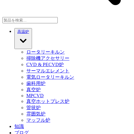
高温炉
ロータリーキルン
掃除機アクセサリー
CVD & PECVD炉
サーマルエレメント
電気ロータリーキルン
歯科用炉
真空炉
MPCVD
真空ホットプレス炉
管状炉
雰囲気炉
マッフル炉
知識
ブログ