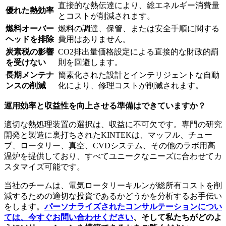
直接的な熱伝達により、総エネルギー消費量
優れた熱効率
とコストが削減されます。
燃料オーバー
燃料の調達、保管、または安全手順に関する
ヘッドを排除
費用はありません。
炭素税の影響
CO2排出量価格設定による直接的な財政的罰
を受けない
則を回避します。
長期メンテナ
簡素化された設計とインテリジェントな自動
ンスの削減
化により、修理コストが削減されます。
運用効率と収益性を向上させる準備はできていますか？
適切な熱処理装置の選択は、収益に不可欠です。専門の研究
開発と製造に裏打ちされたKINTEKは、マッフル、チュー
ブ、ロータリー、真空、CVDシステム、その他のラボ用高
温炉を提供しており、すべてユニークなニーズに合わせてカ
スタマイズ可能です。
当社のチームは、電気ロータリーキルンが総所有コストを削
減するための適切な投資であるかどうかを分析するお手伝い
をします。
パーソナライズされたコンサルテーションについ
ては、今すぐお問い合わせください
、そして私たちがどのよ