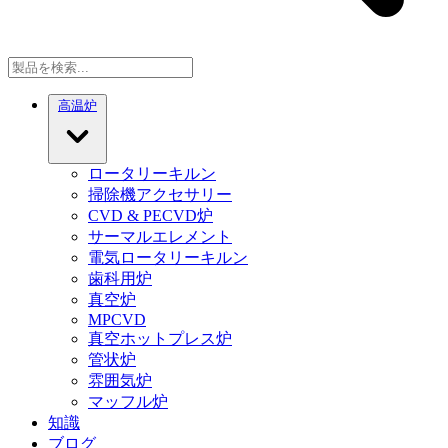
高温炉
ロータリーキルン
掃除機アクセサリー
CVD & PECVD炉
サーマルエレメント
電気ロータリーキルン
歯科用炉
真空炉
MPCVD
真空ホットプレス炉
管状炉
雰囲気炉
マッフル炉
知識
ブログ