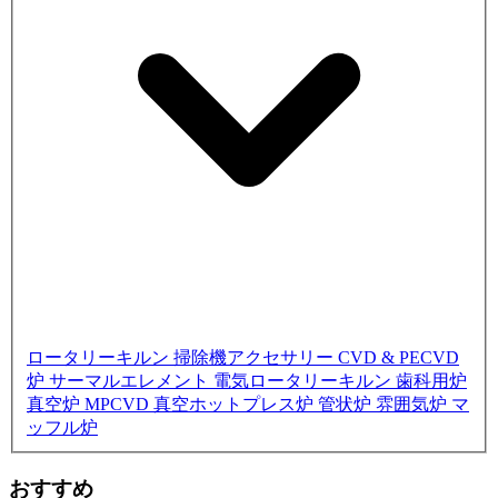
ロータリーキルン
掃除機アクセサリー
CVD & PECVD
炉
サーマルエレメント
電気ロータリーキルン
歯科用炉
真空炉
MPCVD
真空ホットプレス炉
管状炉
雰囲気炉
マ
ッフル炉
おすすめ